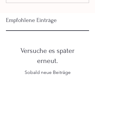
Empfohlene Einträge
Versuche es später
erneut.
Sobald neue Beiträge
veröffentlicht wurden,
erscheinen diese hier.
Aktuelle Einträge
Förderung für
Ladeinfrastruktur im