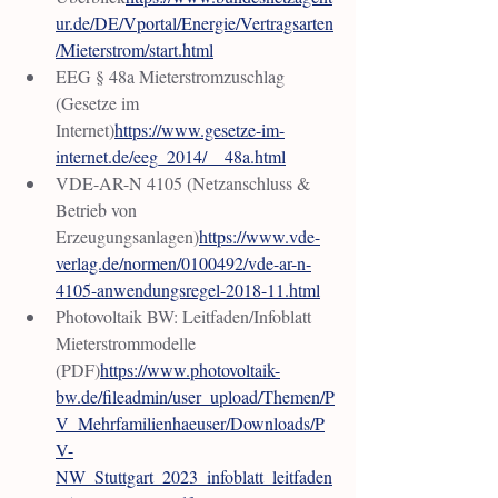
ur.de/DE/Vportal/Energie/Vertragsarten
/Mieterstrom/start.html
EEG § 48a Mieterstromzuschlag 
(Gesetze im 
Internet)
https://www.gesetze-im-
internet.de/eeg_2014/__48a.html
VDE-AR-N 4105 (Netzanschluss & 
Betrieb von 
Erzeugungsanlagen)
https://www.vde-
verlag.de/normen/0100492/vde-ar-n-
4105-anwendungsregel-2018-11.html
Photovoltaik BW: Leitfaden/Infoblatt 
Mieterstrommodelle 
(PDF)
https://www.photovoltaik-
bw.de/fileadmin/user_upload/Themen/P
V_Mehrfamilienhaeuser/Downloads/P
V-
NW_Stuttgart_2023_infoblatt_leitfaden