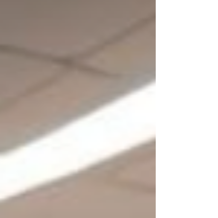
hängen bleiben: mehrere Wohneinheiten, begrenzte
Anschlussleistung, ältere Elektrik und viele Beteiligte.
Das Spannende daran: Es geht nicht nur um die
Wallbox. Geför