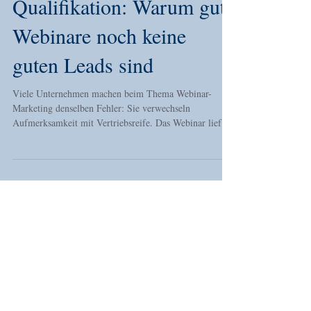
Webinar-Lead-
Qualifikation: Warum gute
Webinare noch keine
guten Leads sind
Viele Unternehmen machen beim Thema Webinar-
Marketing denselben Fehler: Sie verwechseln
Aufmerksamkeit mit Vertriebsreife. Das Webinar lief
gut, die Teilnehmerzahl stimmt, es gab Fragen im Chat,
vielleicht sogar positive Rückmeldungen – und intern
entsteht sofort das Gefühl, jetzt müsse man „nur noch
abschließen“. Genau an diesem Punkt beginnt oft die
Ineffizienz. Denn ein Webinar erzeugt Interesse, aber
noch keinen sauberen Vertriebsfall. Der entscheidende
Gedanke ist deshal