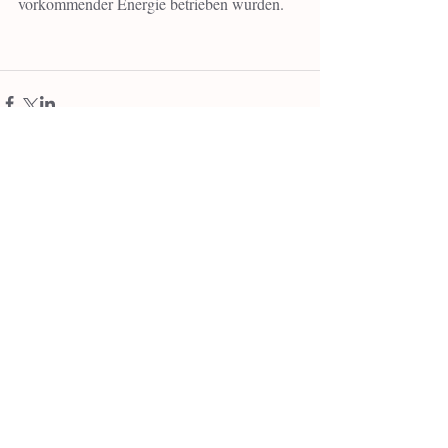
vorkommender Energie betrieben wurden.
Kommentare
0.0 / 5 (0)
Kommentieren und bewerten...
Empfohlene Einträge