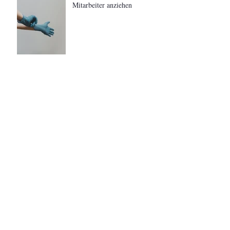
Mitarbeiter anziehen
Gesundheit, persönliche
Entwicklung und klare
Strukturen gehören
zusammen
Webinar-Lead-Qualifikation:
Warum gute Webinare noch
keine guten Leads sind
Mieterstrom ist kein PV-
Projekt – es ist Infrastruktur