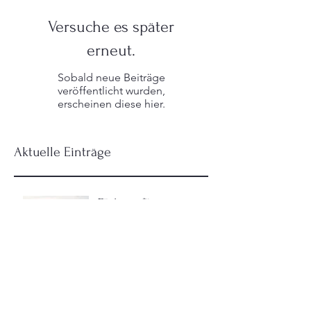
Versuche es später
erneut.
Sobald neue Beiträge
veröffentlicht wurden,
erscheinen diese hier.
Aktuelle Einträge
Förderung für
Ladeinfrastruktur im
Mehrfamilienhaus: Jetzt
vorbereiten, bevor der
Förderaufruf startet
Warum starke Geschäftsführer
häufig die falschen
Mitarbeiter anziehen